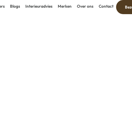
ers
Blogs
Interieuradvies
Merken
Over ons
Contact
Bez