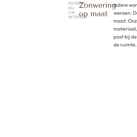
PASSEND
Zonwering
Iedere won
BIJ
op maat
wensen. Da
UW
INTERIEUR
maat. Onz
materiaal,
past bij de
de ruimte.