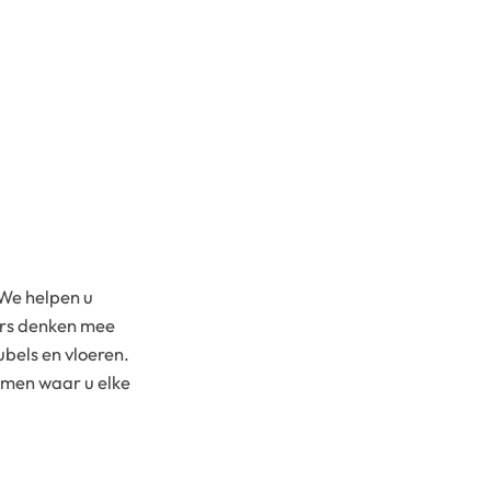
 We helpen u
urs denken mee
bels en vloeren.
komen waar u elke